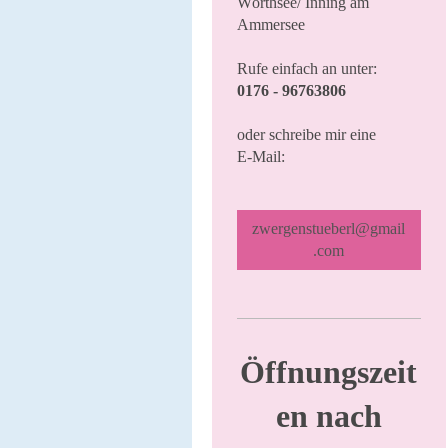
Wörthsee/ Inning am
Ammersee
Rufe einfach an unter:
0176 - 96763806
oder schreibe mir eine
E-Mail:
zwergenstueberl@gmail
.com
Öffnungszeit
en nach