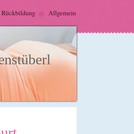
r Rückbildung
Allgemein
nstüberl
urt