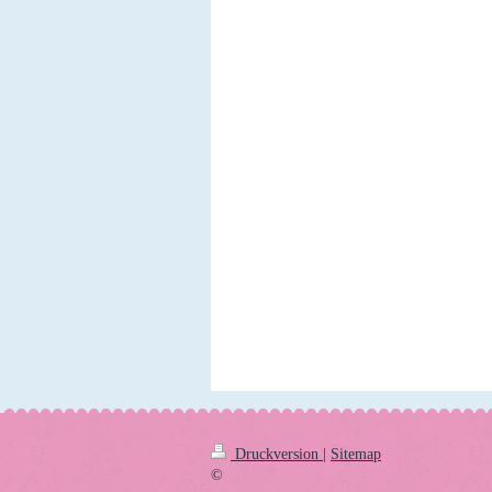
Druckversion
|
Sitemap
©