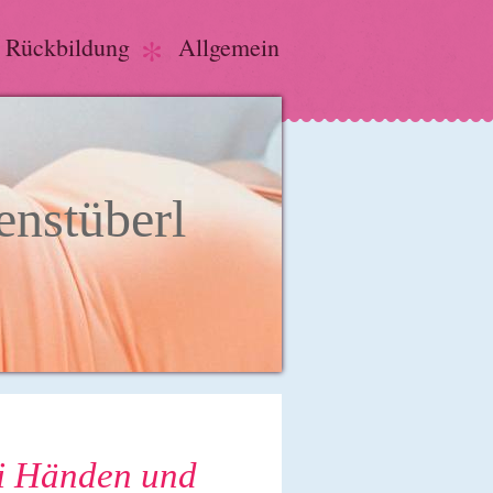
r Rückbildung
Allgemein
nstüberl
ei Händen und